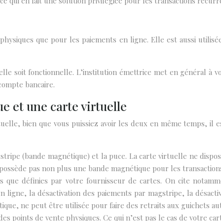
, ce qui en fait une solution privilégiée pour les transactions réc
physiques que pour les paiements en ligne. Elle est aussi utilisé
’elle soit fonctionnelle. L’institution émettrice met en général à
 compte bancaire.
e et une carte virtuelle
tuelle, bien que vous puissiez avoir les deux en même temps, il e
stripe (bande magnétique) et la puce. La carte virtuelle ne dispos
ne possède pas non plus une bande magnétique pour les transaction
es que définies par votre fournisseur de cartes. On cite notamme
n ligne, la désactivation des paiements par magstripe, la désactiv
ique, ne peut être utilisée pour faire des retraits aux guichets au
es points de vente physiques. Ce qui n’est pas le cas de votre cart